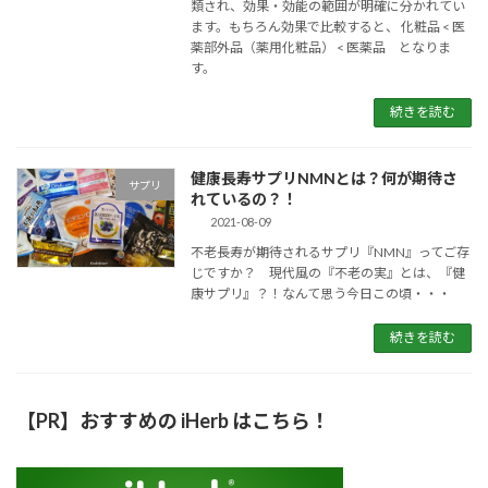
類され、効果・効能の範囲が明確に分かれてい
ます。もちろん効果で比較すると、 化粧品 < 医
薬部外品（薬用化粧品） < 医薬品 となりま
す。
続きを読む
健康長寿サプリNMNとは？何が期待さ
サプリ
れているの？！
2021-08-09
不老長寿が期待されるサプリ『NMN』ってご存
じですか？ 現代風の『不老の実』とは、『健
康サプリ』？！なんて思う今日この頃・・・
続きを読む
【PR】おすすめの iHerb はこちら！