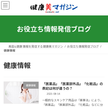
コ
ナ
ン
ビ
テ
ゲ
ン
ー
お役立ち情報発信ブログ
ツ
シ
へ
ョ
ス
ン
キ
に
美容&健康 情報を発信する健康美マガジン
お役立ち情報発信ブログ
健康情報
ッ
移
プ
動
健康情報
「医薬品」「医薬部外品」「化粧品」の
健康情報
表記は何が違うの？
2021-08-14
一般的なスキンケア用品は「薬事法」により、
「医薬品」「医薬部外品」「化粧品」などに分